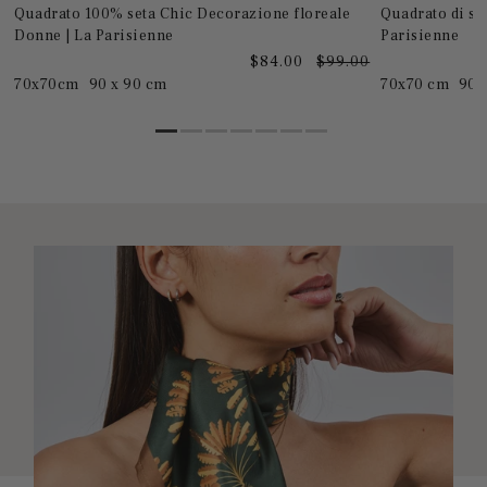
Quadrato 100% seta Chic Decorazione floreale
Quadrato di se
Donne | La Parisienne
Parisienne
0
$84.00
$99.00
70x70cm
90 x 90 cm
70x70 cm
90 