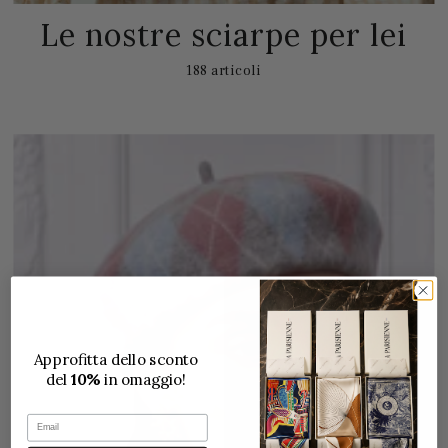
Le nostre sciarpe per lei
188 articoli
Approfitta dello sconto
del
10%
in omaggio!
Email