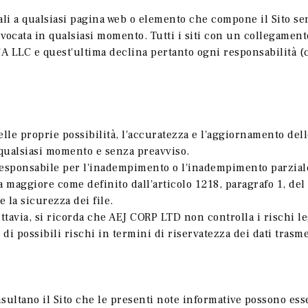
ali a qualsiasi pagina web o elemento che compone il Sito se
ocata in qualsiasi momento. Tutti i siti con un collegamento
A LLC e quest'ultima declina pertanto ogni responsabilità (c
le proprie possibilità, l'accuratezza e l'aggiornamento dell
n qualsiasi momento e senza preavviso.
sponsabile per l'inadempimento o l'inadempimento parziale d
za maggiore come definito dall'articolo 1218, paragrafo 1, del
la sicurezza dei file.
 Tuttavia, si ricorda che AEJ CORP LTD non controlla i rischi 
 di possibili rischi in termini di riservatezza dei dati trasm
ultano il Sito che le presenti note informative possono ess