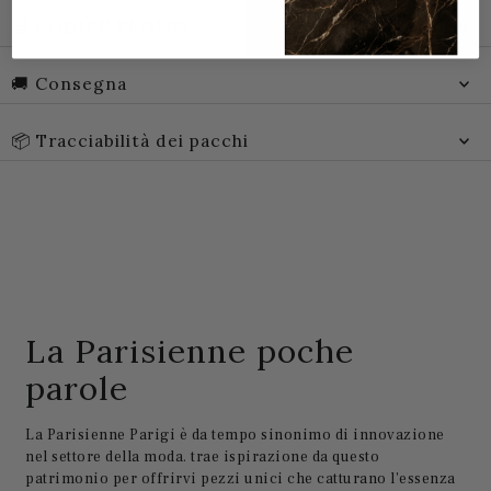
🛒 CODICE PROMO
🚚 Consegna
📦 Tracciabilità dei pacchi
La Parisienne poche
parole
La Parisienne Parigi è da tempo sinonimo di innovazione
nel settore della moda. trae ispirazione da questo
patrimonio per offrirvi pezzi unici che catturano l'essenza