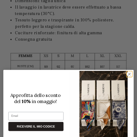
Dimensioni: taglia unica
Il lavaggio in lavatrice deve essere effettuato a bassa
temperatura (30°C).
Tessuto leggero e traspirante in 100% poliestere,
perfetto per la stagione calda.
Cuciture rinforzate: finitura di alta gamma
Consegna gratuita
Approfitta dello sconto
del
10%
in omaggio!
Email
RICEVERE IL MIO CODICE