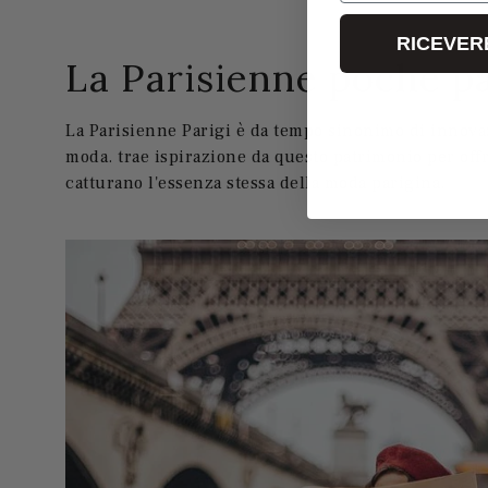
RICEVERE
La Parisienne poche p
La Parisienne Parigi è da tempo sinonimo di innovaz
moda. trae ispirazione da questo patrimonio per off
catturano l'essenza stessa della moda parigina.