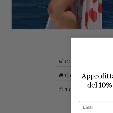
🛒 CODICE PROMO
Approfitt
🚚 Consegna
del
10%
📦 Tracciabilità dei p
Email