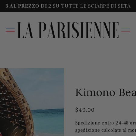
3 AL PREZZO DI
2
SU TUTTE LE SCIARPE DI SETA
Kimono Beac
$49.00
Spedizione entro 24-48 ore
spedizione
calcolate al m