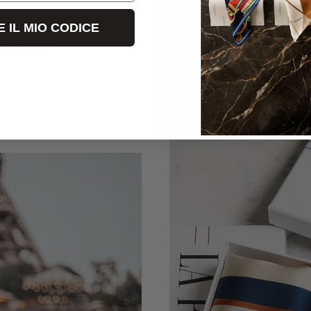
 IL MIO CODICE
arole
ione nel settore della
rirvi pezzi unici che