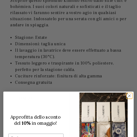
Scoprite questo splendido kimono estivo dallo stile chic e
bohémien. I suoi colori naturali e sofisticati e il taglio
rilassato vi faranno sentire a vostro agio in qualsiasi
situazione. Indossatelo per una serata con gli amici o per
andare in spiaggia.
Stagione: Estate
Dimensioni: taglia unica
Il lavaggio in lavatrice deve essere effettuato a bassa
temperatura (30°C).
Tessuto leggero e traspirante in 100% poliestere,
perfetto per la stagione calda.
Cuciture rinforzate: finitura di alta gamma
Consegna gratuita
Approfitta dello sconto
del
10%
in omaggio!
Email