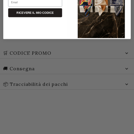
RICEVERE IL MIO CODICE
🛒 CODICE PROMO
🚚 Consegna
📦 Tracciabilità dei pacchi