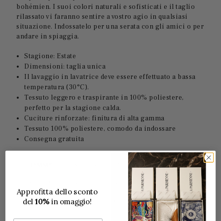
bohémien. I suoi colori naturali e sofisticati e il taglio
rilassato vi faranno sentire a vostro agio in qualsiasi
situazione. Indossatelo per una serata con gli amici o per
andare in spiaggia.
Stagione: Estate
Dimensioni: taglia unica
Il lavaggio in lavatrice deve essere effettuato a bassa
temperatura (30°C).
Tessuto leggero e traspirante in 100% poliestere,
perfetto per la stagione calda.
Cuciture rinforzate: finitura di alta gamma
Tessuto 100% poliestere, comodo da indossare
Consegna gratuita
Approfitta dello sconto
del
10%
in omaggio!
Email